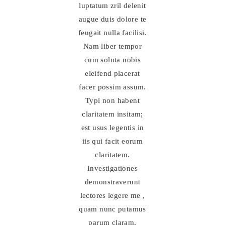
luptatum zril delenit
augue duis dolore te
feugait nulla facilisi.
Nam liber tempor
cum soluta nobis
eleifend placerat
facer possim assum.
Typi non habent
claritatem insitam;
est usus legentis in
iis qui facit eorum
claritatem.
Investigationes
demonstraverunt
lectores legere me ,
quam nunc putamus
parum claram,