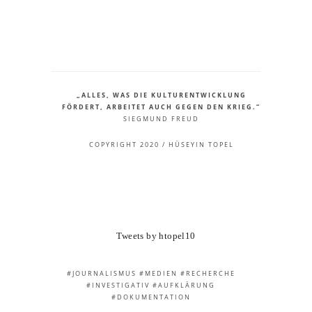
„ALLES, WAS DIE KULTURENTWICKLUNG
FÖRDERT, ARBEITET AUCH GEGEN DEN KRIEG.“
SIEGMUND FREUD
COPYRIGHT 2020 / HÜSEYIN TOPEL
Tweets by htopel10
#JOURNALISMUS #MEDIEN #RECHERCHE
#INVESTIGATIV #AUFKLÄRUNG
#DOKUMENTATION