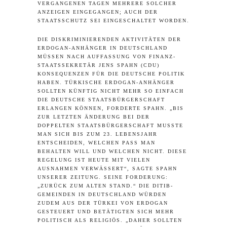
VERGANGENEN TAGEN MEHRERE SOLCHER
ANZEIGEN EINGEGANGEN; AUCH DER
STAATSSCHUTZ SEI EINGESCHALTET WORDEN.
DIE DISKRIMINIERENDEN AKTIVITÄTEN DER
ERDOGAN-ANHÄNGER IN DEUTSCHLAND
MÜSSEN NACH AUFFASSUNG VON FINANZ-
STAATSSEKRETÄR JENS SPAHN (CDU)
KONSEQUENZEN FÜR DIE DEUTSCHE POLITIK
HABEN. TÜRKISCHE ERDOGAN-ANHÄNGER
SOLLTEN KÜNFTIG NICHT MEHR SO EINFACH
DIE DEUTSCHE STAATSBÜRGERSCHAFT
ERLANGEN KÖNNEN, FORDERTE SPAHN. „BIS
ZUR LETZTEN ÄNDERUNG BEI DER
DOPPELTEN STAATSBÜRGERSCHAFT MUSSTE
MAN SICH BIS ZUM 23. LEBENSJAHR
ENTSCHEIDEN, WELCHEN PASS MAN
BEHALTEN WILL UND WELCHEN NICHT. DIESE
REGELUNG IST HEUTE MIT VIELEN
AUSNAHMEN VERWÄSSERT“, SAGTE SPAHN
UNSERER ZEITUNG. SEINE FORDERUNG:
„ZURÜCK ZUM ALTEN STAND.“ DIE DITIB-
GEMEINDEN IN DEUTSCHLAND WÜRDEN
ZUDEM AUS DER TÜRKEI VON ERDOGAN
GESTEUERT UND BETÄTIGTEN SICH MEHR
POLITISCH ALS RELIGIÖS. „DAHER SOLLTEN