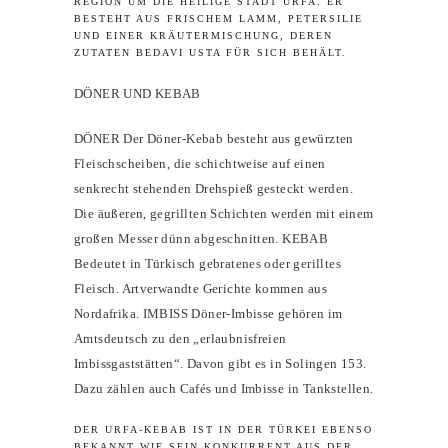
GION UM DIE HEILIGE STADT URFA. ER BE
STEHT AUS FRISCHEM LAMM, PETERSILIE UN
D EINER KRÄUTERMISCHUNG, DEREN ZU
TATEN BEDAVI USTA FÜR SICH BEHÄLT.
DÖNER UND KEBAB
DÖNER Der Döner-Kebab besteht aus gewürzten
Fleischscheiben, die schichtweise auf einen
senkrecht stehenden Drehspieß gesteckt werden.
Die äußeren, gegrillten Schichten werden mit einem
großen Messer dünn abgeschnitten. KEBAB
Bedeutet in Türkisch gebratenes oder gerilltes
Fleisch. Artverwandte Gerichte kommen aus
Nordafrika. IMBISS Döner-Imbisse gehören im
Amtsdeutsch zu den „erlaubnisfreien
Imbissgaststätten“. Davon gibt es in Solingen 153.
Dazu zählen auch Cafés und Imbisse in Tankstellen.
DER URFA-KEBAB IST IN DER TÜRKEI EBENSO
BEKANNT WIE SEIN KONKURRENT AUS DER