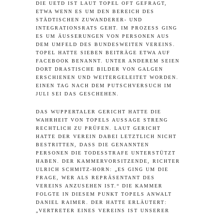
DIE UETD IST LAUT TOPEL OFT GEFRAGT,
ETWA WENN ES UM DEN BEREICH DES
STÄDTISCHEN ZUWANDERER- UND
INTEGRATIONSRATS GEHT. IM PROZESS GING
ES UM ÄUSSERUNGEN VON PERSONEN AUS D
EM UMFELD DES BUNDESWEITEN VEREINS. T
OPEL HATTE SIEBEN BEITRÄGE ETWA AUF F
ACEBOOK BENANNT. UNTER ANDEREM SEIEN D
ORT DRASTISCHE BILDER VON GALGEN E
RSCHIENEN UND WEITERGELEITET WORDEN. E
INEN TAG NACH DEM PUTSCHVERSUCH IM J
ULI SEI DAS GESCHEHEN.
DAS WUPPERTALER GERICHT HATTE DIE
WAHRHEIT VON TOPELS AUSSAGE STRENG
RECHTLICH ZU PRÜFEN. LAUT GERICHT
HATTE DER VEREIN DABEI LETZTLICH NICHT
BESTRITTEN, DASS DIE GENANNTEN
PERSONEN DIE TODESSTRAFE UNTERSTÜTZT
HABEN. DER KAMMERVORSITZENDE, RICHTER
ULRICH SCHMITZ-HORN: „ES GING UM DIE
FRAGE, WER ALS REPRÄSENTANT DES
VEREINS ANZUSEHEN IST.“ DIE KAMMER
FOLGTE IN DIESEM PUNKT TOPELS ANWALT
DANIEL RAIMER. DER HATTE ERLÄUTERT:
„VERTRETER EINES VEREINS IST UNSERER