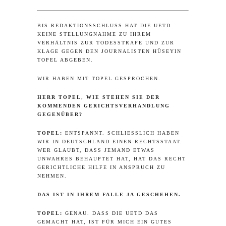
BIS REDAKTIONSSCHLUSS HAT DIE UETD
KEINE STELLUNGNAHME ZU IHREM
VERHÄLTNIS ZUR TODESSTRAFE UND ZUR
KLAGE GEGEN DEN JOURNALISTEN HÜSEYIN
TOPEL ABGEBEN.
WIR HABEN MIT TOPEL GESPROCHEN.
HERR TOPEL, WIE STEHEN SIE DER
KOMMENDEN GERICHTSVERHANDLUNG
GEGENÜBER?
TOPEL:
ENTSPANNT. SCHLIESSLICH HABEN W
IR IN DEUTSCHLAND EINEN RECHTSSTAAT. W
ER GLAUBT, DASS JEMAND ETWAS U
NWAHRES BEHAUPTET HAT, HAT DAS RECHT G
ERICHTLICHE HILFE IN ANSPRUCH ZU N
EHMEN.
DAS IST IN IHREM FALLE JA GESCHEHEN.
TOPEL:
GENAU. DASS DIE UETD DAS
GEMACHT HAT, IST FÜR MICH EIN GUTES