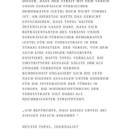
DIESER, DASS DER STREIT MIT DEM VEREIN
UNION EUROPÄISCH-TÜRKISCHER
DEMOKRATEN (UETD) NOCH NICHT VORBEI
IST:
AM DIENSTAG HATTE DAS GERICHT
ENTSCHIEDEN
, DASS TOPEL WEITER
ÖFFENTLICH SAGEN DARF, DASS SICH
REPRÄSENTANTEN DES VEREINS UNION
EUROPÄISCH-TÜRKISCHER DEMOKRATEN
(UETD) FÜR DIE TODESSTRAFE IN DER
TÜRKEI EINSETZEN.
DER VEREIN, VON DEM
AUCH EINE SOLINGER ORTSGRUPPE
EXISTIERT, HATTE TOPEL VERKLAGT.
DIE
UMSTRITTENE AUSSAGE SOLLTE IHM ALS
UNWAHR VERBOTEN WERDEN.
BUNDESWEIT ENGAGIERT SICH DIE UETD
NACH EIGENEN AUSSAGEN UNTER ANDEREM
FÜR DIE INTEGRATION DER TÜRKEI IN
EUROPA. DIE WIEDEREINFÜHRUNG DER
TODESSTRAFE GILT DABEI ALS
HOCHBRISANTER STREITPUNKT.
„ICH BEFÜRCHTE, DASS DIESES URTEIL BEI
EINIGEN FALSCH ANKOMMT.“
HÜSYIN TOPEL, JOURNALIST