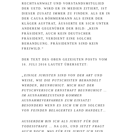
RECHTSANWALT UND VORSTANDSMITGLIED
DER UETD. WIRD ER IN MEDIEN ZITIERT, IST
DIESER ZUSATZ IMMER ZU FINDEN. ALS ER IN
DER CAUSA BÖHMERMANN ALS EINER DER
KLÄGER AUFTRAT, ÄUSSERTE ER SICH UNTER A
NDEREM GEGENÜBER
DER BILD
: „KEIN
PRÄSIDENT, AUCH KEIN DEUTSCHER
PRÄSIDENT, VERDIENT EINE SOLCHE
BEHANDLUNG. PRÄSIDENTEN SIND KEIN
FREIWILD.“
DER TEXT DES OBEN GEZEIGTEN POSTS VOM
16. JULI 2016 LAUTET ÜBERSETZT:
„EINIGE JURISTEN SIND VON DER ART UND
WEISE, WIE DIE PUTSCHISTEN BEHANDELT
WERDEN, BEUNRUHIGT. MICH HAT DER
PUTSCHVERSUCH ERNSTHAFT BEUNRUHIGT …
IM AUSNAHMEZUSTAND KOMMEN
AUSNAHMEVERFAHREN ZUM EINSATZ!
BESONDERS WENN ES SICH UM EIN SOLCHES
VON FEINDEN BELAGERTES LAND HANDELT…
AUSSERDEM BIN ICH ALS JURIST FÜR DIE T
ODESSTRAFE … NA LOS, UND JETZT FRAGT A
UCH NOCH, WAS FÜR EIN JURIST ICH SEIN M