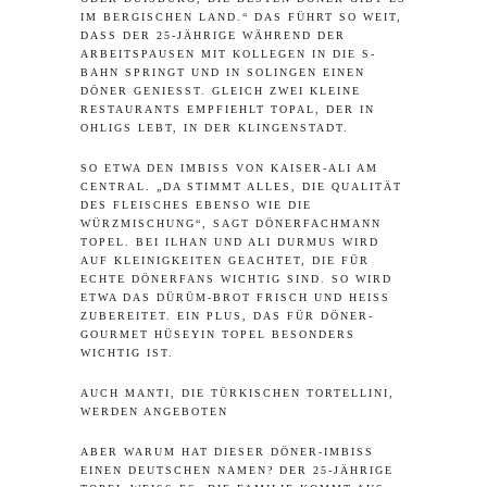
IM BERGISCHEN LAND.“ DAS FÜHRT SO WEIT,
DASS DER 25-JÄHRIGE WÄHREND DER
ARBEITSPAUSEN MIT KOLLEGEN IN DIE S-
BAHN SPRINGT UND IN SOLINGEN EINEN
DÖNER GENIESST. GLEICH ZWEI KLEINE R
ESTAURANTS EMPFIEHLT TOPAL, DER IN O
HLIGS LEBT, IN DER KLINGENSTADT.
SO ETWA DEN IMBISS VON KAISER-ALI AM
CENTRAL. „DA STIMMT ALLES, DIE QUALITÄT
DES FLEISCHES EBENSO WIE DIE
WÜRZMISCHUNG“, SAGT DÖNERFACHMANN
TOPEL. BEI ILHAN UND ALI DURMUS WIRD
AUF KLEINIGKEITEN GEACHTET, DIE FÜR
ECHTE DÖNERFANS WICHTIG SIND. SO WIRD
ETWA DAS DÜRÜM-BROT FRISCH UND HEISS Z
UBEREITET. EIN PLUS, DAS FÜR DÖNER-G
OURMET HÜSEYIN TOPEL BESONDERS W
ICHTIG IST.
AUCH MANTI, DIE TÜRKISCHEN TORTELLINI,
WERDEN ANGEBOTEN
ABER WARUM HAT DIESER DÖNER-IMBISS
EINEN DEUTSCHEN NAMEN? DER 25-JÄHRIGE