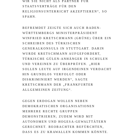
WIR SIE NICHT ALS PARTNER FÜR
STAATSVERTRÄGE FÜR DEN
RELIGIONSUNTERRICHT AKZEPTIEREN“, SO
SPAHN.
BEFREMDET ZEIGTE SICH AUCH BADEN-
WÜRTTEMBERGS MINISTERPRÄSIDENT
WINFRIED KRETSCHMANN (GRÜNE) ÜBER EIN
SCHREIBEN DES TÜRKISCHEN
GENERALKONSULS IN STUTTGART. DARIN
WURDE KRETSCHMANN AUFGEFORDERT,
TÜRKISCHE GÜLEN-ANHÄNGER IN SCHULEN
UND VEREINEN ZU ÜBERPRÜFEN. „HIER
SOLLEN LEUTE AUF IRGENDEINEN VERDACHT
HIN GRUNDLOS VERFOLGT ODER
DISKRIMINIERT WERDEN“, SAGTE
KRETSCHMANN DER „FRANKFURTER
ALLGEMEINEN ZEITUNG“.
GEGEN ERDOGAN WOLLEN NEBEN
DEMOKRATISCHEN ORGANISATIONEN
MEHRERE RECHTE GRUPPEN
DEMONSTRIEREN; ZUDEM WIRD MIT
AUTONOMEN UND HOGESA-GEWALTTÄTERN
GERECHNET. BEOBACHTER BEFÜRCHTEN,
DASS ES ZU KRAWALLEN KOMMEN KÖNNTE.