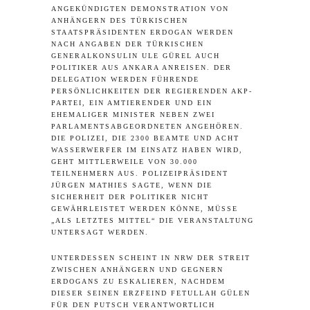
ANGEKÜNDIGTEN DEMONSTRATION VON
ANHÄNGERN DES TÜRKISCHEN
STAATSPRÄSIDENTEN ERDOGAN WERDEN
NACH ANGABEN DER TÜRKISCHEN
GENERALKONSULIN ULE GÜREL AUCH
POLITIKER AUS ANKARA ANREISEN. DER
DELEGATION WERDEN FÜHRENDE
PERSÖNLICHKEITEN DER REGIERENDEN AKP-
PARTEI, EIN AMTIERENDER UND EIN
EHEMALIGER MINISTER NEBEN ZWEI
PARLAMENTSABGEORDNETEN ANGEHÖREN.
DIE POLIZEI, DIE 2300 BEAMTE UND ACHT
WASSERWERFER IM EINSATZ HABEN WIRD,
GEHT MITTLERWEILE VON 30.000
TEILNEHMERN AUS. POLIZEIPRÄSIDENT
JÜRGEN MATHIES SAGTE, WENN DIE
SICHERHEIT DER POLITIKER NICHT
GEWÄHRLEISTET WERDEN KÖNNE, MÜSSE
„ALS LETZTES MITTEL“ DIE VERANSTALTUNG
UNTERSAGT WERDEN.
UNTERDESSEN SCHEINT IN NRW DER STREIT
ZWISCHEN ANHÄNGERN UND GEGNERN
ERDOGANS ZU ESKALIEREN, NACHDEM
DIESER SEINEN ERZFEIND FETULLAH GÜLEN
FÜR DEN PUTSCH VERANTWORTLICH