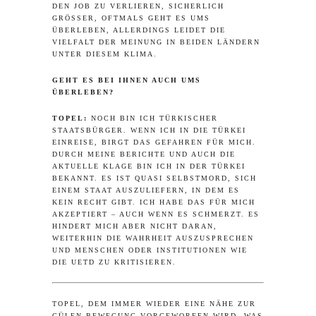
DEN JOB ZU VERLIEREN, SICHERLICH
GRÖSSER, OFTMALS GEHT ES UMS Ü
BERLEBEN, ALLERDINGS LEIDET DIE V
IELFALT DER MEINUNG IN BEIDEN LÄNDERN U
NTER DIESEM KLIMA.
GEHT ES BEI IHNEN AUCH UMS
ÜBERLEBEN?
TOPEL:
NOCH BIN ICH TÜRKISCHER
STAATSBÜRGER. WENN ICH IN DIE TÜRKEI
EINREISE, BIRGT DAS GEFAHREN FÜR MICH.
DURCH MEINE BERICHTE UND AUCH DIE
AKTUELLE KLAGE BIN ICH IN DER TÜRKEI
BEKANNT. ES IST QUASI SELBSTMORD, SICH
EINEM STAAT AUSZULIEFERN, IN DEM ES
KEIN RECHT GIBT. ICH HABE DAS FÜR MICH
AKZEPTIERT – AUCH WENN ES SCHMERZT. ES
HINDERT MICH ABER NICHT DARAN,
WEITERHIN DIE WAHRHEIT AUSZUSPRECHEN
UND MENSCHEN ODER INSTITUTIONEN WIE
DIE UETD ZU KRITISIEREN.
TOPEL, DEM IMMER WIEDER EINE NÄHE ZUR
GÜLEN-BEWEGUNG VORGEWORFEN WIRD, WAS