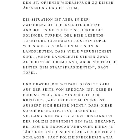
DEM ST. OFFENEN WIDERSPRUCH ZU DIESER
ÄUSSERUNG GAB ES KAUM.
DIE SITUATION IST ABER IN DER
ZWISCHENZEIT OFFENSICHTLICH EINE
ANDERE: ES GEHT EIN RISS DURCH DIE
SOLINGER TÜRKEN. DER HIER LEBENDE
TÜRKISCHE JOURNALIST HÜSEYIN TOPEL
WEISS AUS GESPRÄCHEN MIT SEINEN L
ANDSLEUTEN, DASS VIELE VERUNSICHERT S
IND. „MEINE LANDSLEUTE STEHEN ZWAR A
LLE HINTER IHREM LAND, ABER NICHT ALLE H
INTER DEM STAATSPRÄSIDENTEN“, SAGT T
OPEL.
UND OBWOHL DIE WEITAUS GRÖSSTE ZAHL A
UF DER SEITE VON ERDOGAN IST, GEBE ES E
INE SCHWEIGENDE MINDERHEIT DER K
RITIKER. „WER ANDERER MEINUNG IST, Ä
USSERT SICH BESSER NICHT.“ DASS DIESE SO
RGE BERECHTIGT IST, HABEN DIE VE
RGANGENEN TAGE GEZEIGT: BISLANG IST DE
R POLIZEI ZUMINDEST EIN FALL BEKANNT, BE
I DEM EIN ERDOGAN-ANHÄNGER EINEN 46-JÄ
HRIGEN UND DESSEN FRAU VERSUCHTE ZU SC
HLAGEN, SAGT POLIZEISPRECHERIN ANJA ME