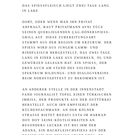
DAS SPIESSFLEISCH LIEGT ZWEI TAGE LANG I
N LAKE
DORT, ODER WENN MAN IHN PRIVAT
ANFRAGT, BAUT PRIVATMANN AVNI YÜCE
SEINEN QUERLIEGENDEN ÇAG-DÖNERSPIESS-G
RILL AUF. DIESE ZUBEREITUNGSART S
TAMMT AUS DER REGION UM ERZURUM. DER S
PIESS WIRD AUS JUNGEM LAMM- UND RI
NDFLEISCH HERGESTELLT, DAS ZWEI TAGE LA
NG IN EINER LAKE AUS ZWIEBELN, ÖL UND GE
WÜRZEN GELEGEN HAT. EIN SPIESS, DER EBE
N AUCH AM STAND DES SOLINGER SPE
KTRUM BILDUNGS- UND DIALOGVEREINS BEI
M NORDSTADTFEST ZU BEKOMMEN IST.
AN ANDERER STELLE IN DER INNENSTADT
FAND JOURNALIST TOPEL EINEN TÜRKISCHEN
IMBISS, DER PRODUKTE AUS DER OSTTÜRKEI
HERSTELLT. AUCH IHN EMPFIEHLT DER
KÜCHENFACHMANN. AN DER KÖLNER
STRASSE BIETET BEDAVI USTA IM HARRAN D
OY DOY SEINE KÖSTLICHKEITEN AN. B
ESONDERS LECKER IST BEI IHM DER A
DANA, EIN HACKFLEISCHSPIESS AUS DER RE