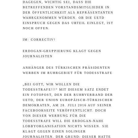
DAGEGEN, WICHTIG SEI, DASS DIE
BETREFFENDEN VORSTANDSMITGLIEDER IN
DER ÖFFENTLICHKEIT ALS REPRÄSENTANTEN
WAHRGENOMMEN WÜRDEN. OB DIE UETD
EINSPRUCH GEGEN DAS URTEIL EINLEGT, IST
NOCH OFFEN.
IM:
CORRECTIV!
ERDOGAN-GRUPPIERUNG KLAGT GEGEN
JOURNALISTEN
ANHÄNGER DES TÜRKISCHEN PRÄSIDENTEN
WERBEN IM RUHRGEBIET FÜR TODESSTRAFE
„BEI GOTT, WIR WOLLEN DIE
TODESSTRAFE!!!“ MIT DIESEM SATZ ENDET
EIN FOTOPOST, DEN DER RUHRVERBAND DER
UETD, DER UNION EUROPÄISCH-TÜRKISCHER
DEMOKRATEN, AM 28. JULI 2016 AUF SEINER
FACEBOOKSEITE VERÖFFENTLICHT. DOCH
VON DIESER WERBUNG FÜR DIE
TODESSTRAFE WILL DIE ERDOGAN-NAHE
LOBBYORGANISATION NICHTS WISSEN. SIE
KLAGT GEGEN EINEN SOLINGER
JOURNALISTEN. DER GRUND: DIESER HATTE