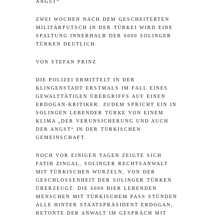
ANGST“
ZWEI WOCHEN NACH DEM GESCHEITERTEN
MILITÄRPUTSCH IN DER TÜRKEI WIRD EINE
SPALTUNG INNERHALB DER 6000 SOLINGER
TÜRKEN DEUTLICH.
VON STEFAN PRINZ
DIE POLIZEI ERMITTELT IN DER
KLINGENSTADT ERSTMALS IM FALL EINES
GEWALTTÄTIGEN ÜBERGRIFFS AUF EINEN
ERDOGAN-KRITIKER. ZUDEM SPRICHT EIN IN
SOLINGEN LEBENDER TÜRKE VON EINEM
KLIMA „DER VERUNSICHERUNG UND AUCH
DER ANGST“ IN DER TÜRKISCHEN
GEMEINSCHAFT.
NOCH VOR EINIGEN TAGEN ZEIGTE SICH
FATIH ZINGAL, SOLINGER RECHTSANWALT
MIT TÜRKISCHEN WURZELN, VON DER
GESCHLOSSENHEIT DER SOLINGER TÜRKEN
ÜBERZEUGT. DIE 6000 HIER LEBENDEN
MENSCHEN MIT TÜRKISCHEM PASS STÜNDEN
ALLE HINTER STAATSPRÄSIDENT ERDOGAN,
BETONTE DER ANWALT IM GESPRÄCH MIT