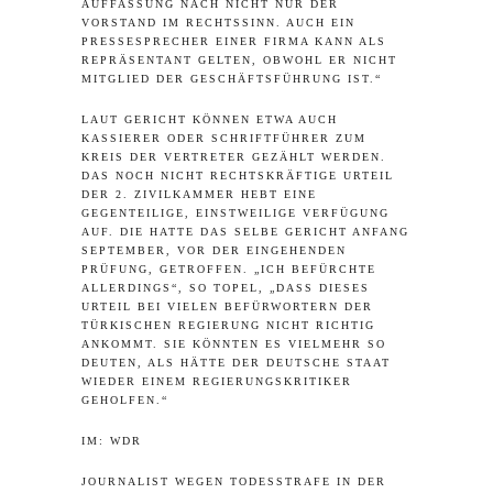
AUFFASSUNG NACH NICHT NUR DER
VORSTAND IM RECHTSSINN. AUCH EIN
PRESSESPRECHER EINER FIRMA KANN ALS
REPRÄSENTANT GELTEN, OBWOHL ER NICHT
MITGLIED DER GESCHÄFTSFÜHRUNG IST.“
LAUT GERICHT KÖNNEN ETWA AUCH
KASSIERER ODER SCHRIFTFÜHRER ZUM
KREIS DER VERTRETER GEZÄHLT WERDEN.
DAS NOCH NICHT RECHTSKRÄFTIGE URTEIL
DER 2. ZIVILKAMMER HEBT EINE
GEGENTEILIGE, EINSTWEILIGE VERFÜGUNG
AUF. DIE HATTE DAS SELBE GERICHT ANFANG
SEPTEMBER, VOR DER EINGEHENDEN
PRÜFUNG, GETROFFEN. „ICH BEFÜRCHTE
ALLERDINGS“, SO TOPEL, „DASS DIESES
URTEIL BEI VIELEN BEFÜRWORTERN DER
TÜRKISCHEN REGIERUNG NICHT RICHTIG
ANKOMMT. SIE KÖNNTEN ES VIELMEHR SO
DEUTEN, ALS HÄTTE DER DEUTSCHE STAAT
WIEDER EINEM REGIERUNGSKRITIKER
GEHOLFEN.“
IM:
WDR
JOURNALIST WEGEN TODESSTRAFE IN DER