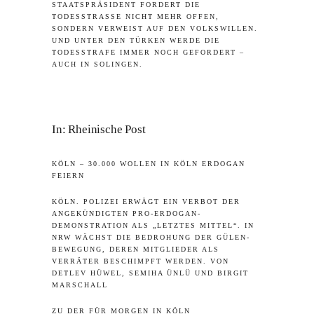
TAATSPRÄSIDENT FORDERT DIE T
ODESSTRASSE NICHT MEHR OFFEN, SO
NDERN VERWEIST AUF DEN VOLKSWILLEN. UN
D UNTER DEN TÜRKEN WERDE DIE TO
DESSTRAFE IMMER NOCH GEFORDERT – AU
CH IN SOLINGEN.
In:
Rheinische Post
KÖLN –
30.000 WOLLEN IN KÖLN ERDOGAN
FEIERN
KÖLN.
POLIZEI ERWÄGT EIN VERBOT DER
ANGEKÜNDIGTEN PRO-ERDOGAN-
DEMONSTRATION ALS „LETZTES MITTEL“. IN
NRW WÄCHST DIE BEDROHUNG DER GÜLEN-
BEWEGUNG, DEREN MITGLIEDER ALS
VERRÄTER BESCHIMPFT WERDEN.
VON
DETLEV HÜWEL, SEMIHA ÜNLÜ UND BIRGIT
MARSCHALL
ZU DER FÜR MORGEN IN KÖLN