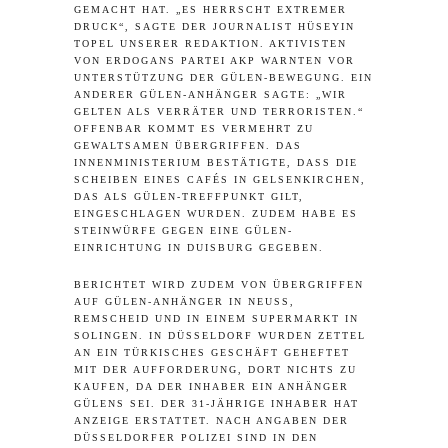
GEMACHT HAT. „ES HERRSCHT EXTREMER
DRUCK“, SAGTE DER JOURNALIST HÜSEYIN
TOPEL UNSERER REDAKTION. AKTIVISTEN
VON ERDOGANS PARTEI AKP WARNTEN VOR
UNTERSTÜTZUNG DER GÜLEN-BEWEGUNG. EIN
ANDERER GÜLEN-ANHÄNGER SAGTE: „WIR
GELTEN ALS VERRÄTER UND TERRORISTEN.“
OFFENBAR KOMMT ES VERMEHRT ZU
GEWALTSAMEN ÜBERGRIFFEN. DAS
INNENMINISTERIUM BESTÄTIGTE, DASS DIE
SCHEIBEN EINES CAFÉS IN GELSENKIRCHEN,
DAS ALS GÜLEN-TREFFPUNKT GILT,
EINGESCHLAGEN WURDEN. ZUDEM HABE ES
STEINWÜRFE GEGEN EINE GÜLEN-
EINRICHTUNG IN DUISBURG GEGEBEN.
BERICHTET WIRD ZUDEM VON ÜBERGRIFFEN
AUF GÜLEN-ANHÄNGER IN NEUSS,
REMSCHEID UND IN EINEM SUPERMARKT IN
SOLINGEN. IN DÜSSELDORF WURDEN ZETTEL
AN EIN TÜRKISCHES GESCHÄFT GEHEFTET
MIT DER AUFFORDERUNG, DORT NICHTS ZU
KAUFEN, DA DER INHABER EIN ANHÄNGER
GÜLENS SEI. DER 31-JÄHRIGE INHABER HAT
ANZEIGE ERSTATTET. NACH ANGABEN DER
DÜSSELDORFER POLIZEI SIND IN DEN