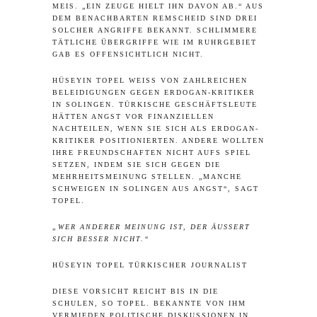
IS. „EIN ZEUGE HIELT IHN DAVON AB.“ AUS DE
M BENACHBARTEN REMSCHEID SIND DREI SO
LCHER ANGRIFFE BEKANNT. SCHLIMMERE TÄ
TLICHE ÜBERGRIFFE WIE IM RUHRGEBIET GA
B ES OFFENSICHTLICH NICHT.
HÜSEYIN TOPEL WEISS VON ZAHLREICHEN B
ELEIDIGUNGEN GEGEN ERDOGAN-KRITIKER I
N SOLINGEN. TÜRKISCHE GESCHÄFTSLEUTE H
ÄTTEN ANGST VOR FINANZIELLEN N
ACHTEILEN, WENN SIE SICH ALS ERDOGAN-K
RITIKER POSITIONIERTEN. ANDERE WOLLTEN I
HRE FREUNDSCHAFTEN NICHT AUFS SPIEL S
ETZEN, INDEM SIE SICH GEGEN DIE M
EHRHEITSMEINUNG STELLEN. „MANCHE S
CHWEIGEN IN SOLINGEN AUS ANGST“, SAGT T
OPEL.
„WER ANDERER MEINUNG IST, DER ÄUSSERT S
ICH BESSER NICHT.“
HÜSEYIN TOPEL TÜRKISCHER JOURNALIST
DIESE VORSICHT REICHT BIS IN DIE
SCHULEN, SO TOPEL. BEKANNTE VON IHM
VERMIEDEN POLITISCHE DISKUSSIONEN IN