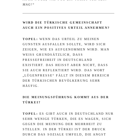
AG!“
WIRD DIE TÜRKISCHE GEMEINSCHAFT
AUCH EIN POSITIVES URTEIL ANNEHMEN?
TOPEL:
WENN DAS URTEIL ZU MEINEN
GUNSTEN AUSFALLEN SOLLTE, WIRD SICH
ZEIGEN, WIE ES AUFGENOMMEN WIRD. MAN
WEISS GRUNDSÄTZLICH, DASS P
RESSEFREIHEIT IN DEUTSCHLAND E
XISTIERT. DAS HEISST ABER NICHT, DASS SI
E AUCH REFLEKTIERT WIRD. DAS WORT „L
ÜGENPRESSE“ FÄLLT IN DIESEM BEREICH DE
R TÜRKISCHEN BEVÖLKERUNG SEHR HÄ
UFIG.
DIE MEINUNGSFÜHRUNG KOMMT AUS DER
TÜRKEI?
TOPEL:
ES GIBT AUCH IN DEUTSCHLAND NUR
SEHR WENIGE TÜRKEN, DIE ES WAGEN, SICH
GEGEN DIE MEINUNG DER MEHRHEIT ZU
STELLEN. IN DER TÜRKEI IST DER DRUCK
DURCH DAS SOZIALE UMFELD, DIE ANGST