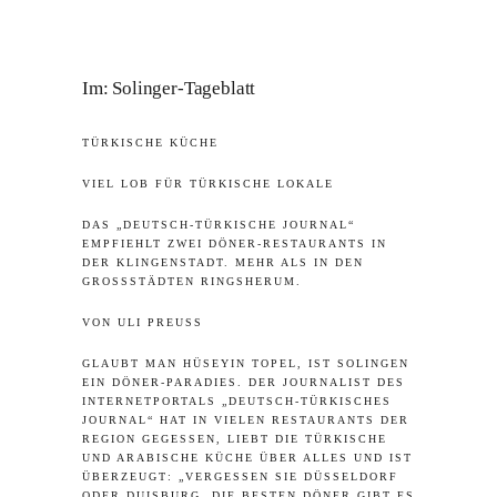
Im:
Solinger-Tageblatt
TÜRKISCHE KÜCHE
VIEL LOB FÜR TÜRKISCHE LOKALE
DAS „DEUTSCH-TÜRKISCHE JOURNAL“
EMPFIEHLT ZWEI DÖNER-RESTAURANTS IN
DER KLINGENSTADT. MEHR ALS IN DEN
GROSSSTÄDTEN RINGSHERUM.
VON ULI PREUSS
GLAUBT MAN HÜSEYIN TOPEL, IST SOLINGEN
EIN DÖNER-PARADIES. DER JOURNALIST DES
INTERNETPORTALS „DEUTSCH-TÜRKISCHES
JOURNAL“ HAT IN VIELEN RESTAURANTS DER
REGION GEGESSEN, LIEBT DIE TÜRKISCHE
UND ARABISCHE KÜCHE ÜBER ALLES UND IST
ÜBERZEUGT: „VERGESSEN SIE DÜSSELDORF
ODER DUISBURG, DIE BESTEN DÖNER GIBT ES