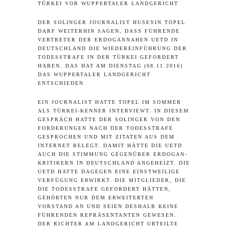
TÜRKEI VOR WUPPERTALER LANDGERICHT
DER SOLINGER JOURNALIST HUSEYIN TOPEL
DARF WEITERHIN SAGEN, DASS FÜHRENDE
VERTRETER DER ERDOGANNAHEN UETD IN
DEUTSCHLAND DIE WIEDEREINFÜHRUNG DER
TODESSTRAFE IN DER TÜRKEI GEFORDERT
HABEN. DAS HAT AM DIENSTAG (08.11.2016)
DAS WUPPERTALER LANDGERICHT
ENTSCHIEDEN
EIN JOURNALIST HATTE TOPEL IM SOMMER
ALS TÜRKEI-KENNER INTERVIEWT. IN DIESEM
GESPRÄCH HATTE DER SOLINGER VON DEN
FORDERUNGEN NACH DER TODESSTRAFE
GESPROCHEN UND MIT ZITATEN AUS DEM
INTERNET BELEGT. DAMIT HÄTTE DIE UETD
AUCH DIE STIMMUNG GEGENÜBER ERDOGAN-
KRITIKERN IN DEUTSCHLAND ANGEHEIZT. DIE
UETD HATTE DAGEGEN EINE EINSTWEILIGE
VERFÜGUNG ERWIRKT. DIE MITGLIEDER, DIE
DIE TODESSTRAFE GEFORDERT HÄTTEN,
GEHÖRTEN NUR DEM ERWEITERTEN
VORSTAND AN UND SEIEN DESHALB KEINE
FÜHRENDEN REPRÄSENTANTEN GEWESEN.
DER RICHTER AM LANDGERICHT URTEILTE