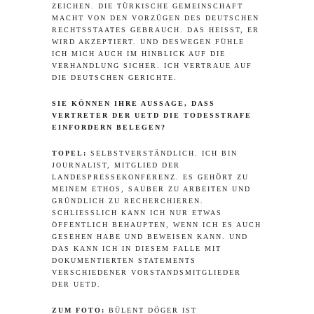
ZEICHEN. DIE TÜRKISCHE GEMEINSCHAFT
MACHT VON DEN VORZÜGEN DES DEUTSCHEN
RECHTSSTAATES GEBRAUCH. DAS HEISST, ER W
IRD AKZEPTIERT. UND DESWEGEN FÜHLE I
CH MICH AUCH IM HINBLICK AUF DIE V
ERHANDLUNG SICHER. ICH VERTRAUE AUF D
IE DEUTSCHEN GERICHTE.
SIE KÖNNEN IHRE AUSSAGE, DASS
VERTRETER DER UETD DIE TODESSTRAFE
EINFORDERN BELEGEN?
TOPEL:
SELBSTVERSTÄNDLICH. ICH BIN
JOURNALIST, MITGLIED DER
LANDESPRESSEKONFERENZ. ES GEHÖRT ZU
MEINEM ETHOS, SAUBER ZU ARBEITEN UND
GRÜNDLICH ZU RECHERCHIEREN.
SCHLIESSLICH KANN ICH NUR ETWAS Ö
FFENTLICH BEHAUPTEN, WENN ICH ES AUCH G
ESEHEN HABE UND BEWEISEN KANN. UND D
AS KANN ICH IN DIESEM FALLE MIT D
OKUMENTIERTEN STATEMENTS V
ERSCHIEDENER VORSTANDSMITGLIEDER D
ER UETD.
ZUM FOTO:
BÜLENT DÖGER IST