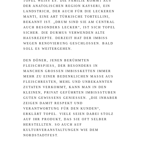
TOPEL WEISS ES. DIE FAMILIE KOMMT AUS D
ER ANATOLISCHEN REGION KAYSERI, EIN L
ANDSTRICH, DER AUCH FÜR DIE LECKEREN M
ANTI, EINE ART TÜRKISCHE TORTELLINI, B
EKANNT IST. „DRUM SIND SIE AM CENTRAL A
UCH BESONDERS LECKER“, IST SICH TOPEL S
ICHER. DIE DURMUS VERWENDEN ALTE H
AUSREZEPTE. DERZEIT HAT DER IMBISS W
EGEN RENOVIERUNG GESCHLOSSEN. BALD S
OLL ES WEITERGEHEN.
DEN DÖNER, JENEN BERÜHMTEN
FLEISCHSPIESS, DER BESONDERS IN M
ANCHEN GROSSEN IMBISSKETTEN IMMER ME
HR ZU EINER BEDENKLICHEN MASSE AUS FL
EISCHRESTEN, MEHL UND UNBEKANNTEN ZU
TATEN VERKOMMT, KANN MAN IN DEN KL
EINEN, PRIVAT GEFÜHRTEN IMBISSSTUBEN GU
TEN GEWISSENS GENIESSEN. „DIE INHABER ZEI
GEN DAMIT RESPEKT UND VER
ANTWORTUNG FÜR DEN KUNDEN“, ERK
LÄRT TOPEL. VIELE SEIEN DABEI STOLZ AUF
IHR PRODUKT, DAS SIE OFT SELBER HER
STELLTEN. SO AUCH AUF KUL
TURVERANSTALTUNGEN WIE DEM NOR
DSTADTFEST.