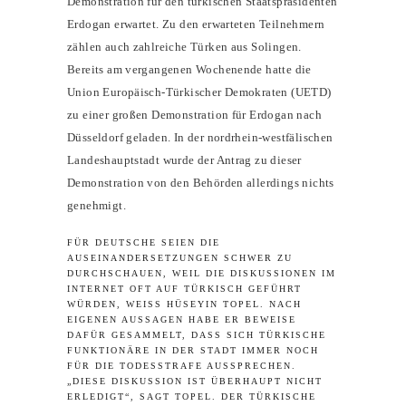
Demonstration für den türkischen Staatspräsidenten
Erdogan erwartet. Zu den erwarteten Teilnehmern
zählen auch zahlreiche Türken aus Solingen.
Bereits am vergangenen Wochenende hatte die
Union Europäisch-Türkischer Demokraten (UETD)
zu einer großen Demonstration für Erdogan nach
Düsseldorf geladen. In der nordrhein-westfälischen
Landeshauptstadt wurde der Antrag zu dieser
Demonstration von den Behörden allerdings nichts
genehmigt.
FÜR DEUTSCHE SEIEN DIE
AUSEINANDERSETZUNGEN SCHWER ZU
DURCHSCHAUEN, WEIL DIE DISKUSSIONEN IM
INTERNET OFT AUF TÜRKISCH GEFÜHRT
WÜRDEN, WEISS HÜSEYIN TOPEL. NACH E
IGENEN AUSSAGEN HABE ER BEWEISE D
AFÜR GESAMMELT, DASS SICH TÜRKISCHE F
UNKTIONÄRE IN DER STADT IMMER NOCH F
ÜR DIE TODESSTRAFE AUSSPRECHEN. „
DIESE DISKUSSION IST ÜBERHAUPT NICHT E
RLEDIGT“, SAGT TOPEL. DER TÜRKISCHE S