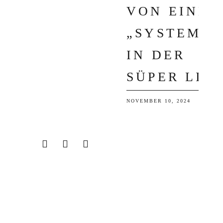
ON EINEM „
SYSTEM“ I
N DER S
ÜPER LIG
NOVEMBER 10, 2024