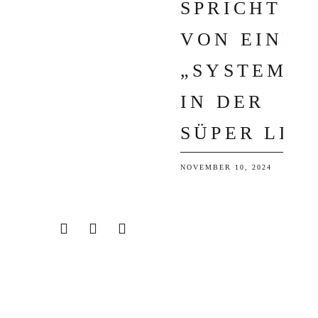
PRICHT V
ON EINEM „
SYSTEM“ I
N DER S
ÜPER LIG
NOVEMBER 10, 2024