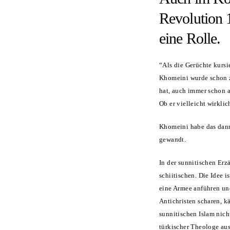
Revolution 
eine Rolle.
“Als die Gerüchte kursi
Khomeini wurde schon zu
hat, auch immer schon 
Ob er vielleicht wirkli
Khomeini habe das dann 
gewandt.
In der sunnitischen Erz
schiitischen. Die Idee 
eine Armee anführen und
Antichristen scharen, 
sunnitischen Islam nich
türkischer Theologe au