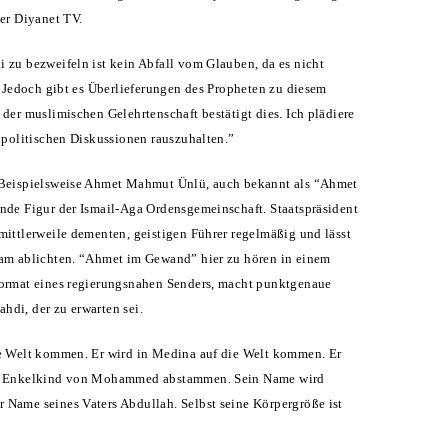
er Diyanet TV.
 zu bezweifeln ist kein Abfall vom Glauben, da es nicht
. Jedoch gibt es Überlieferungen des Propheten zu diesem
der muslimischen Gelehrtenschaft bestätigt dies. Ich plädiere
 politischen Diskussionen rauszuhalten.”
 Beispielsweise Ahmet Mahmut Ünlü, auch bekannt als “Ahmet
nde Figur der Ismail-Aga Ordensgemeinschaft. Staatspräsident
ittlerweile dementen, geistigen Führer regelmäßig und lässt
am ablichten. “Ahmet im Gewand” hier zu hören in einem
ormat eines regierungsnahen Senders, macht punktgenaue
di, der zu erwarten sei.
e Welt kommen. Er wird in Medina auf die Welt kommen. Er
m Enkelkind von Mohammed abstammen. Sein Name wird
Name seines Vaters Abdullah. Selbst seine Körpergröße ist