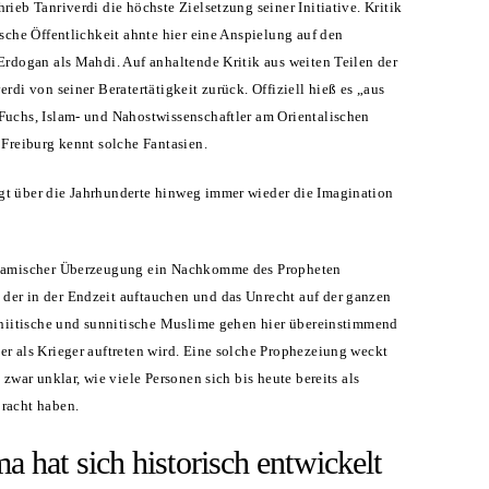
rieb Tanriverdi die höchste Zielsetzung seiner Initiative. Kritik
ische Öffentlichkeit ahnte hier eine Anspielung auf den
Erdogan als Mahdi. Auf anhaltende Kritik aus weiten Teilen der
rdi von seiner Beratertätigkeit zurück. Offiziell hieß es „aus
Fuchs, Islam- und Nahostwissenschaftler am Orientalischen
 Freiburg kennt solche Fantasien.
t über die Jahrhunderte hinweg immer wieder die Imagination
slamischer Überzeugung ein Nachkomme des Propheten
er in der Endzeit auftauchen und das Unrecht auf der ganzen
chiitische und sunnitische Muslime gehen hier übereinstimmend
r als Krieger auftreten wird. Eine solche Prophezeiung weckt
 zwar unklar, wie viele Personen sich bis heute bereits als
racht haben.
 hat sich historisch entwickelt