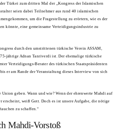
der Türkei zum dritten Mal der „Kongress der Islamischen
nstalter seien dabei Teilnehmer aus rund 40 islamischen
mengekommen, um die Fragestellung zu erörtern, wie es der
gen könnte, eine gemeinsame Verteidigungsindustrie zu
Kongress durch den umstrittenen türkische Verein ASSAM,
 75-jährige Adnan Tanriverdi ist. Der ehemalige türkische
ster Verteidigungs-Berater des türkischen Staatspräsidenten
is er am Rande der Veranstaltung dieses Interview von sich
he Union geben. Wann und wie? Wenn der ehrenwerte Mahdi auf
 erscheint, weiß Gott. Doch es ist unsere Aufgabe, die nötige
tauchen zu schaffen.“
ach Mahdi-Vorstoß