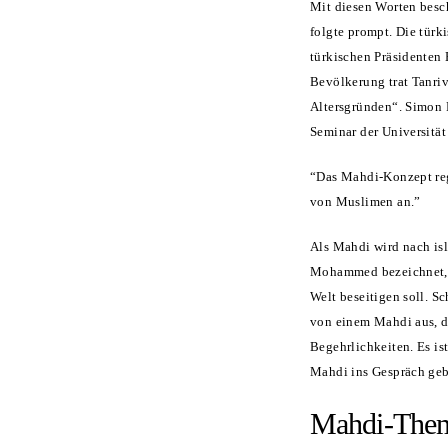
Mit diesen Worten besch
folgte prompt. Die türk
türkischen Präsidenten 
Bevölkerung trat Tanrive
Altersgründen“. Simon 
Seminar der Universität
“Das Mahdi-Konzept reg
von Muslimen an.”
Als Mahdi wird nach i
Mohammed bezeichnet, d
Welt beseitigen soll. S
von einem Mahdi aus, de
Begehrlichkeiten. Es ist
Mahdi ins Gespräch geb
Mahdi-Thema