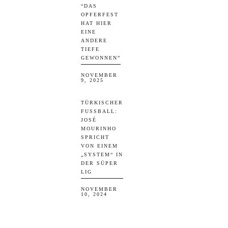
“DAS
OPFERFEST
HAT HIER
EINE
ANDERE
TIEFE
GEWONNEN”
NOVEMBER
9, 2025
TÜRKISCHER
FUSSBALL: J
OSÉ M
OURINHO S
PRICHT V
ON EINEM „
SYSTEM“ IN D
ER SÜPER L
IG
NOVEMBER
10, 2024