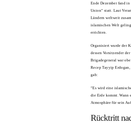
Ende Dezember fand in 
Union“ statt. Laut Vera
Ländern weltweit zusam
islamischen Welt gelin
errichten.
Organisiert wurde der 
dessen Vorsitzender der
Brigadegeneral war ober
Recep Tayyip Erdogan, b
gab:
“Es wird eine islamisc
die Erde kommt. Wann er
Atmosphäre für sein Auf
Rücktritt n