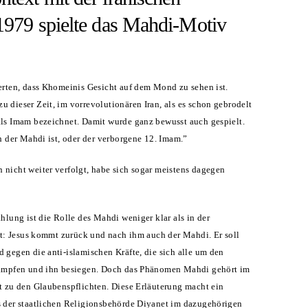
1979 spielte das Mahdi-Motiv
erten, dass Khomeinis Gesicht auf dem Mond zu sehen ist.
 dieser Zeit, im vorrevolutionären Iran, als es schon gebrodelt
als Imam bezeichnet. Damit wurde ganz bewusst auch gespielt.
ch der Mahdi ist, oder der verborgene 12. Imam.”
nicht weiter verfolgt, habe sich sogar meistens dagegen
ählung ist die Rolle des Mahdi weniger klar als in der
ist: Jesus kommt zurück und nach ihm auch der Mahdi. Er soll
 gegen die anti-islamischen Kräfte, die sich alle um den
kämpfen und ihn besiegen. Doch das Phänomen Mahdi gehört im
t zu den Glaubenspflichten. Diese Erläuterung macht ein
s der staatlichen Religionsbehörde Diyanet im dazugehörigen