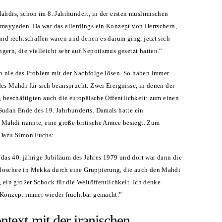
ahdis, schon im 8. Jahrhundert, in der ersten muslimischen
Umayyaden. Da war das allerdings ein Konzept von Herrschern,
und rechtschaffen waren und denen es darum ging, jetzt sich
ern, die vielleicht sehr auf Nepotismus gesetzt hatten.“
 nie das Problem mit der Nachfolge lösen. So haben immer
es Mahdi für sich beansprucht. Zwei Ereignisse, in denen der
, beschäftigten auch die europäische Öffentlichkeit: zum einen
Sudan Ende des 19. Jahrhunderts. Damals hatte ein
h Mahdi nannte, eine große britische Armee besiegt. Zum
 Dazu Simon Fuchs:
r das 40. jährige Jubiläum des Jahres 1979 und dort war dann die
Moschee in Mekka durch eine Gruppierung, die auch den Mahdi
, ein großer Schock für die Weltöffentlichkeit. Ich denke
 Konzept immer wieder fruchtbar gemacht.”
text mit der iranischen