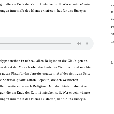
ur, die am Ende der Zeit mitmischen soll. Wer er sein könnte
J
ngen innerhalb des Islams existieren, hat für uns Hüseyin
D
P
P
S
Z
lypse treiben in nahezu allen Religionen die Gläubigen an.
L
rten denkt der Mensch über das Ende der Welt nach und möchte
 guten Platz für das Jenseits ergattern. Auf der richtigen Seite
die Schlüsselqualifikation. Aspekte, die den weltlichen
len, variieren je nach Religion. Der Islam bietet dabei eine
ur, die am Ende der Zeit mitmischen soll. Wer er sein könnte
ngen innerhalb des Islams existieren, hat für uns Hüseyin