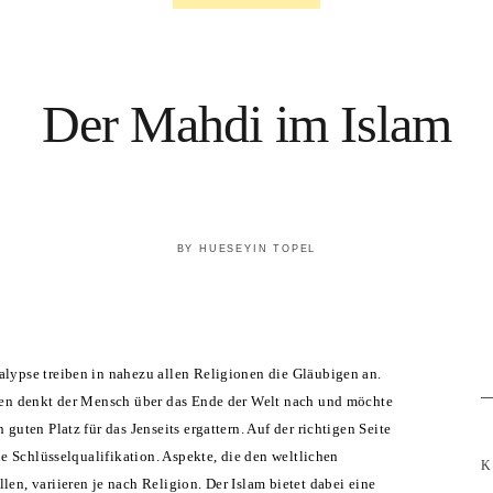
Der Mahdi im Islam
BY
HUESEYIN TOPEL
S
lypse treiben in nahezu allen Religionen die Gläubigen an.
fo
rten denkt der Mensch über das Ende der Welt nach und möchte
 guten Platz für das Jenseits ergattern. Auf der richtigen Seite
die Schlüsselqualifikation. Aspekte, die den weltlichen
K
len, variieren je nach Religion. Der Islam bietet dabei eine