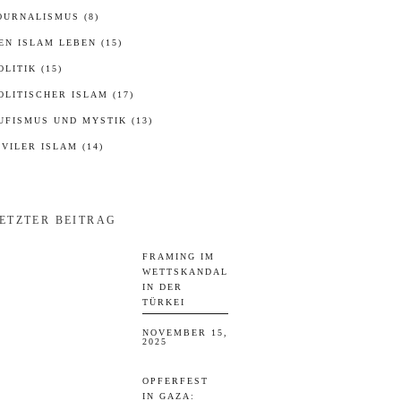
OURNALISMUS
(8)
EN ISLAM LEBEN
(15)
OLITIK
(15)
OLITISCHER ISLAM
(17)
UFISMUS UND MYSTIK
(13)
IVILER ISLAM
(14)
ETZTER BEITRAG
FRAMING IM
WETTSKANDAL
IN DER
TÜRKEI
NOVEMBER 15,
2025
OPFERFEST
IN GAZA: