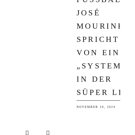
OSÉ M
OURINHO S
PRICHT V
ON EINEM „
SYSTEM“ I
N DER S
ÜPER LIG
NOVEMBER 10, 2024