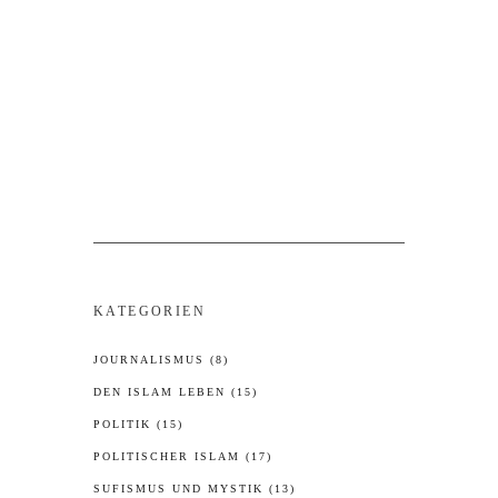
spannende Figur,
READ
MORE
Search
for:
KATEGORIEN
JOURNALISMUS
(8)
DEN ISLAM LEBEN
(15)
POLITIK
(15)
POLITISCHER ISLAM
(17)
SUFISMUS UND MYSTIK
(13)