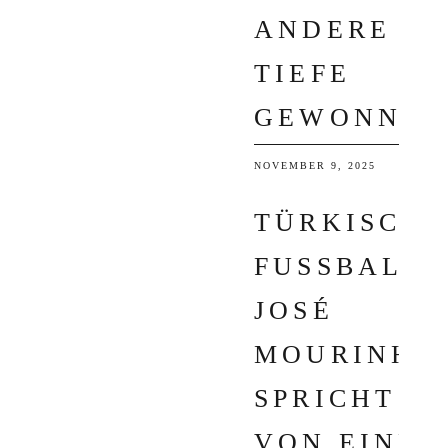
ANDERE
TIEFE
GEWONNEN
NOVEMBER 9, 2025
TÜRKISCHE
FUSSBALL: J
OSÉ M
OURINHO S
PRICHT V
ON EINEM „