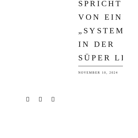
PRICHT V
ON EINEM „
SYSTEM“ I
N DER S
ÜPER LIG
NOVEMBER 10, 2024