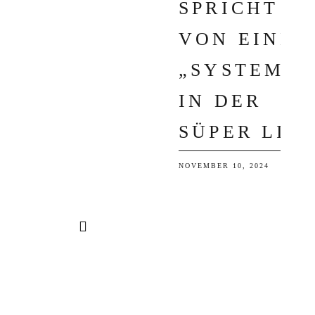
PRICHT V
ON EINEM „
SYSTEM“ I
N DER S
ÜPER LIG
NOVEMBER 10, 2024