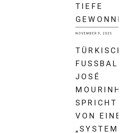
TIEFE
GEWONNEN
NOVEMBER 9, 2025
TÜRKISCHE
FUSSBALL: J
OSÉ M
OURINHO S
PRICHT V
ON EINEM „
SYSTEM“ I