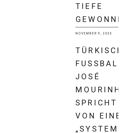
TIEFE
GEWONNEN
NOVEMBER 9, 2025
TÜRKISCHE
FUSSBALL: J
OSÉ M
OURINHO S
PRICHT V
ON EINEM „
SYSTEM“ I