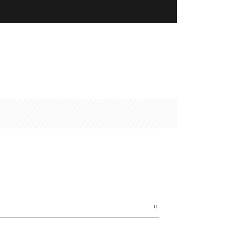
earch
r: