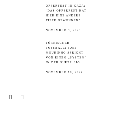
OPFERFEST IN GAZA:
“DAS OPFERFEST HAT
HIER EINE ANDERE
TIEFE GEWONNEN”
NOVEMBER 9, 2025
TÜRKISCHER
FUSSBALL: JOSÉ M
OURINHO SPRICHT V
ON EINEM „SYSTEM“ I
N DER SÜPER LIG
NOVEMBER 10, 2024