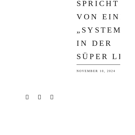
PRICHT V
ON EINEM „
SYSTEM“ I
N DER S
ÜPER LIG
NOVEMBER 10, 2024