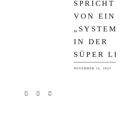
PRICHT V
ON EINEM „
SYSTEM“ I
N DER S
ÜPER LIG
NOVEMBER 10, 2024