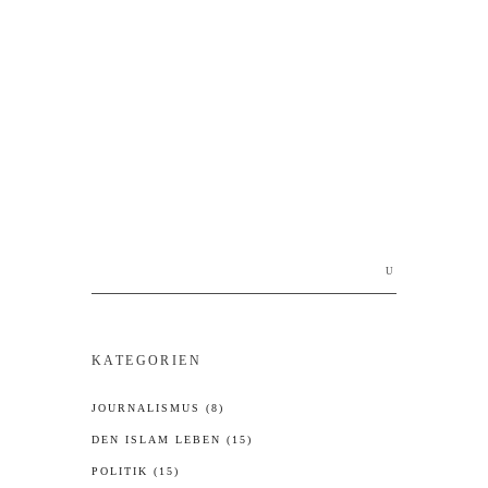
Von Hüseyin Topel
CONTINUE READING
Search
for:
KATEGORIEN
JOURNALISMUS
(8)
DEN ISLAM LEBEN
(15)
POLITIK
(15)