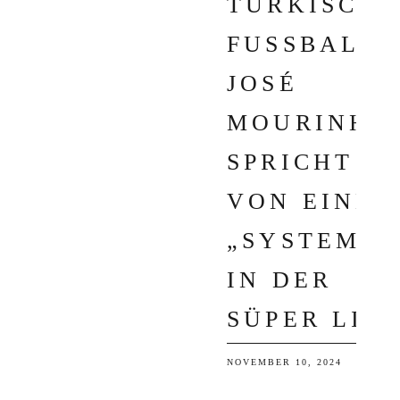
TÜRKISCHE
FUSSBALL: J
OSÉ M
OURINHO S
PRICHT V
ON EINEM „
SYSTEM“ I
N DER S
ÜPER LIG
NOVEMBER 10, 2024